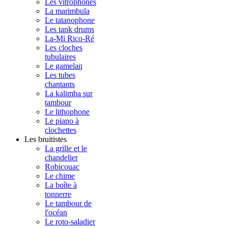
Les vitrophones
La marimbula
Le tatanophone
Les tank drums
La-Mi Rico-Ré
Les cloches
tubulaires
Le gamelan
Les tubes
chantants
La kalimba sur
tambour
Le lithophone
Le piano à
clochettes
Les bruitistes
La grille et le
chandelier
Robicouac
Le chime
La boîte à
tonnerre
Le tambour de
l'océan
Le roto-saladier