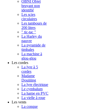
OBNI Objet
bruyant non
identifié
Les scies
circulaires
Les tambours de
200 litres
" tic-tac "
La Harley du
pauvre
La pyramide de
timbales
La machine à
glou-glou
Les cordes
La lyre à 5
cordes
Madame
Douiiiing
La lyre électrique
Le cymbalum
La harpe en PVC
La vielle à roue
Les vents
La conque