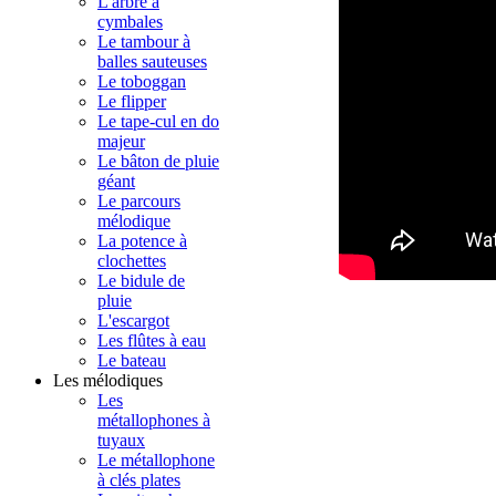
L'arbre à
cymbales
Le tambour à
balles sauteuses
Le toboggan
Le flipper
Le tape-cul en do
majeur
Le bâton de pluie
géant
Le parcours
mélodique
La potence à
clochettes
Le bidule de
pluie
L'escargot
Les flûtes à eau
Le bateau
Les mélodiques
Les
métallophones à
tuyaux
Le métallophone
à clés plates