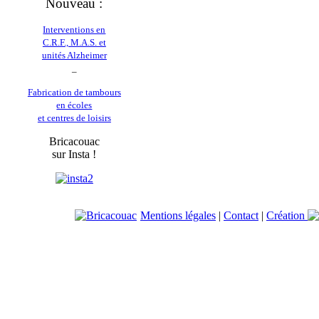
Nouveau :
Interventions en
C.R.F., M.A.S. et
unités Alzheimer
_
Fabrication de tambours
en écoles
et centres de loisirs
Bricacouac
sur Insta !
Mentions légales
|
Contact
|
Création