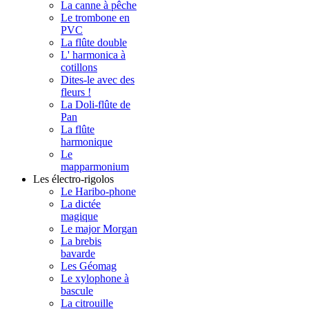
La canne à pêche
Le trombone en
PVC
La flûte double
L' harmonica à
cotillons
Dites-le avec des
fleurs !
La Doli-flûte de
Pan
La flûte
harmonique
Le
mapparmonium
Les électro-rigolos
Le Haribo-phone
La dictée
magique
Le major Morgan
La brebis
bavarde
Les Géomag
Le xylophone à
bascule
La citrouille