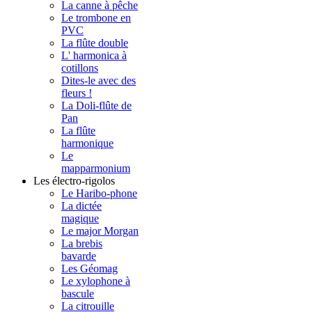
La canne à pêche
Le trombone en
PVC
La flûte double
L' harmonica à
cotillons
Dites-le avec des
fleurs !
La Doli-flûte de
Pan
La flûte
harmonique
Le
mapparmonium
Les électro-rigolos
Le Haribo-phone
La dictée
magique
Le major Morgan
La brebis
bavarde
Les Géomag
Le xylophone à
bascule
La citrouille