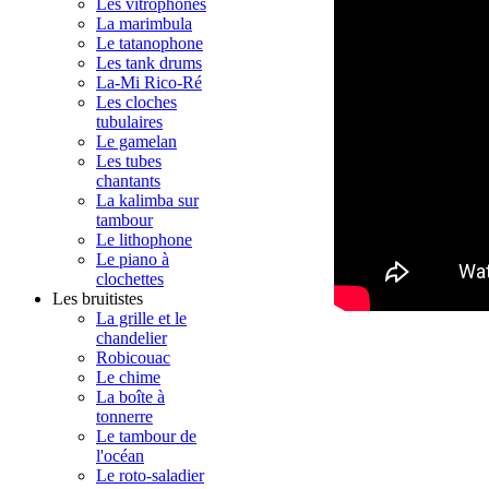
Les vitrophones
La marimbula
Le tatanophone
Les tank drums
La-Mi Rico-Ré
Les cloches
tubulaires
Le gamelan
Les tubes
chantants
La kalimba sur
tambour
Le lithophone
Le piano à
clochettes
Les bruitistes
La grille et le
chandelier
Robicouac
Le chime
La boîte à
tonnerre
Le tambour de
l'océan
Le roto-saladier