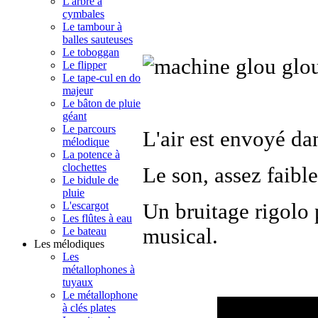
L'arbre à
cymbales
Le tambour à
balles sauteuses
Le toboggan
Le flipper
Le tape-cul en do
majeur
Le bâton de pluie
géant
Le parcours
L'air est envoyé da
mélodique
La potence à
clochettes
Le son, assez faible
Le bidule de
pluie
Un bruitage rigolo 
L'escargot
Les flûtes à eau
musical.
Le bateau
Les mélodiques
Les
métallophones à
tuyaux
Le métallophone
à clés plates