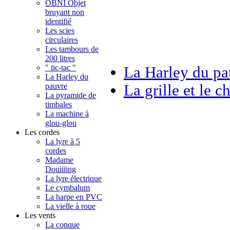
OBNI Objet
bruyant non
identifié
Les scies
circulaires
Les tambours de
200 litres
" tic-tac "
La Harley du pa
La Harley du
La grille et le c
pauvre
La pyramide de
timbales
La machine à
glou-glou
Les cordes
La lyre à 5
cordes
Madame
Douiiiing
La lyre électrique
Le cymbalum
La harpe en PVC
La vielle à roue
Les vents
La conque