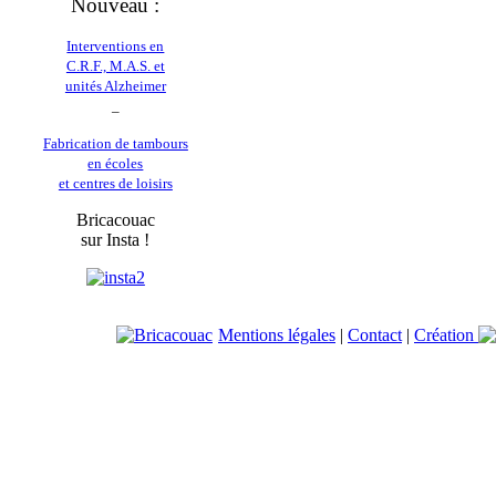
Nouveau :
Interventions en
C.R.F., M.A.S. et
unités Alzheimer
_
Fabrication de tambours
en écoles
et centres de loisirs
Bricacouac
sur Insta !
Mentions légales
|
Contact
|
Création