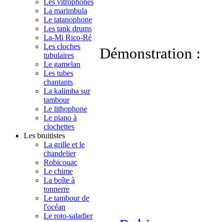
Les vitrophones
La marimbula
Le tatanophone
Les tank drums
La-Mi Rico-Ré
Les cloches
Démonstration :
tubulaires
Le gamelan
Les tubes
chantants
La kalimba sur
tambour
Le lithophone
Le piano à
clochettes
Les bruitistes
La grille et le
chandelier
Robicouac
Le chime
La boîte à
tonnerre
Le tambour de
l'océan
Le roto-saladier