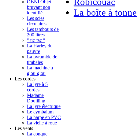
Robicouac
OBNI Objet
bruyant non
La boîte à tonne
identifié
Les scies
circulaires
Les tambours de
200 litres
" tic-tac "
La Harley du
pauvre
La pyramide de
timbales
La machine à
glou-glou
Les cordes
La lyre à 5
cordes
Madame
Douiiiing
La lyre électrique
Le cymbalum
La harpe en PVC
La vielle à roue
Les vents
La conque