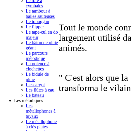
L'arbre à
cymbales
Le tambour à
balles sauteuses
Le toboggan
Tout le monde conn
Le flipper
Le tape-cul en do
largement utilisé da
majeur
Le bâton de pluie
animés.
géant
Le parcours
mélodique
La potence à
clochettes
Le bidule de
" C'est alors que la 
pluie
L'escargot
transforma le vilain
Les flûtes à eau
Le bateau
Les mélodiques
Les
métallophones à
tuyaux
Le métallophone
à clés plates