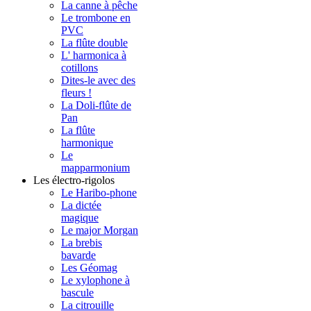
La canne à pêche
Le trombone en
PVC
La flûte double
L' harmonica à
cotillons
Dites-le avec des
fleurs !
La Doli-flûte de
Pan
La flûte
harmonique
Le
mapparmonium
Les électro-rigolos
Le Haribo-phone
La dictée
magique
Le major Morgan
La brebis
bavarde
Les Géomag
Le xylophone à
bascule
La citrouille