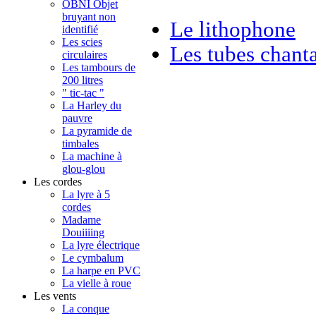
OBNI Objet
bruyant non
Le lithophone
identifié
Les scies
Les tubes chant
circulaires
Les tambours de
200 litres
" tic-tac "
La Harley du
pauvre
La pyramide de
timbales
La machine à
glou-glou
Les cordes
La lyre à 5
cordes
Madame
Douiiiing
La lyre électrique
Le cymbalum
La harpe en PVC
La vielle à roue
Les vents
La conque