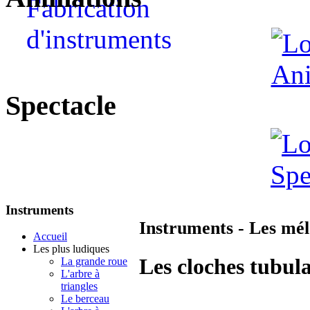
Spectacle
Instruments
Instruments - Les mé
Accueil
Les plus ludiques
Les cloches tubula
La grande roue
L'arbre à
triangles
Le berceau