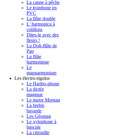
La canne à pêche
Le trombone en
PVC
La flûte double
L' harmonica à
cotillons
Dites-le avec des
fleurs !
La Doli-flûte de
Pan
La flûte
harmonique
Le
mapparmonium
Les électro-rigolos
Le Haribo-phone
La dictée
magique
Le major Morgan
La brebis
bavarde
Les Géomag
Le xylophone à
bascule
La citrouille