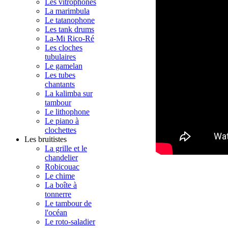
Les vitrophones
La marimbula
Le tatanophone
Les tank drums
La-Mi Rico-Ré
Les cloches
tubulaires
Le gamelan
Les tubes
chantants
La kalimba sur
tambour
Le lithophone
Le piano à
clochettes
Les bruitistes
La grille et le
chandelier
Robicouac
Le chime
La boîte à
tonnerre
Le tambour de
l'océan
Le roto-saladier