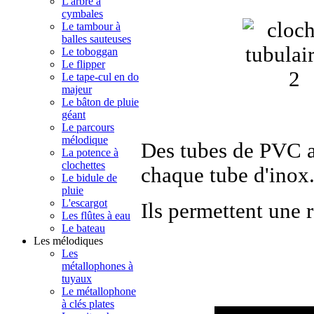
L'arbre à
cymbales
Le tambour à
balles sauteuses
Le toboggan
Le flipper
Le tape-cul en do
majeur
Le bâton de pluie
géant
Le parcours
mélodique
Des tubes de PVC ac
La potence à
clochettes
chaque tube d'inox
Le bidule de
pluie
L'escargot
Ils permettent une 
Les flûtes à eau
Le bateau
Les mélodiques
Les
métallophones à
tuyaux
Le métallophone
à clés plates