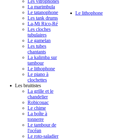
Les vitrophones
La marimbula
Le tatanophone
Le lithophone
Les tank drums
La-Mi Rico-Ré
Les cloches
tubulaires
Le gamelan
Les tubes
chantants
La kalimba sur
tambour
Le lithophone
Le piano à
clochettes
Les bruitistes
La grille et le
chandelier
Robicouac
Le chime
La boîte à
tonnerre
Le tambour de
l'océan
Le roto-saladier