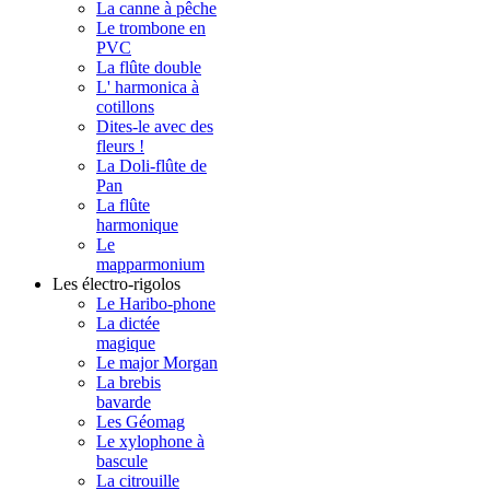
La canne à pêche
Le trombone en
PVC
La flûte double
L' harmonica à
cotillons
Dites-le avec des
fleurs !
La Doli-flûte de
Pan
La flûte
harmonique
Le
mapparmonium
Les électro-rigolos
Le Haribo-phone
La dictée
magique
Le major Morgan
La brebis
bavarde
Les Géomag
Le xylophone à
bascule
La citrouille