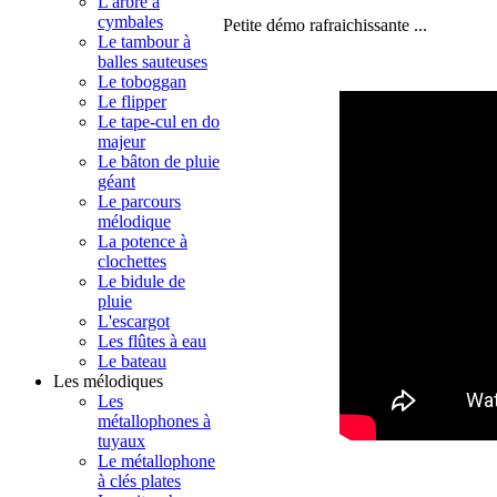
L'arbre à
cymbales
Petite démo rafraichissante ...
Le tambour à
balles sauteuses
Le toboggan
Le flipper
Le tape-cul en do
majeur
Le bâton de pluie
géant
Le parcours
mélodique
La potence à
clochettes
Le bidule de
pluie
L'escargot
Les flûtes à eau
Le bateau
Les mélodiques
Les
métallophones à
tuyaux
Le métallophone
à clés plates