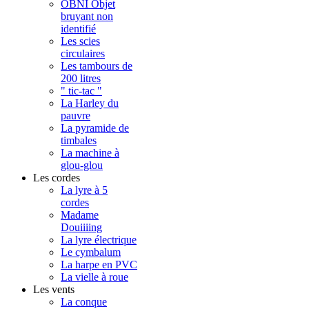
OBNI Objet
bruyant non
identifié
Les scies
circulaires
Les tambours de
200 litres
" tic-tac "
La Harley du
pauvre
La pyramide de
timbales
La machine à
glou-glou
Les cordes
La lyre à 5
cordes
Madame
Douiiiing
La lyre électrique
Le cymbalum
La harpe en PVC
La vielle à roue
Les vents
La conque