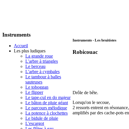
Instruments
Instruments - Les bruitistes
Accueil
Les plus ludiques
Robicouac
La grande roue
L'arbre à triangles
Le berceau
L'arbre à cymbales
Le tambour à balles
sauteuses
Le toboggan
Le flipper
Drôle de bête.
Le tape-cul en do majeur
Lorsqu'on le secoue,
Le bâton de pluie géant
2 ressorts entrent en résonance,
Le parcours mélodique
amplifiés par des cache-pots en
La potence à clochettes
Le bidule de pluie
L'escargot
Les flûtes à eau