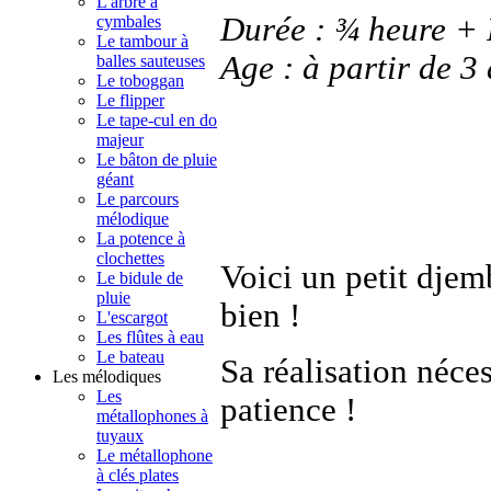
L'arbre à
Durée : ¾ heure + 
cymbales
Le tambour à
Age : à partir de 3
balles sauteuses
Le toboggan
Le flipper
Le tape-cul en do
majeur
Le bâton de pluie
géant
Le parcours
mélodique
La potence à
clochettes
Voici un petit djemb
Le bidule de
pluie
bien !
L'escargot
Les flûtes à eau
Le bateau
Sa réalisation néce
Les mélodiques
Les
patience !
métallophones à
tuyaux
Le métallophone
à clés plates