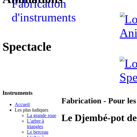
Spectacle
Instruments
Fabrication - Pour les
Accueil
Les plus ludiques
Le Djembé-pot de
La grande roue
L'arbre à
triangles
Le berceau