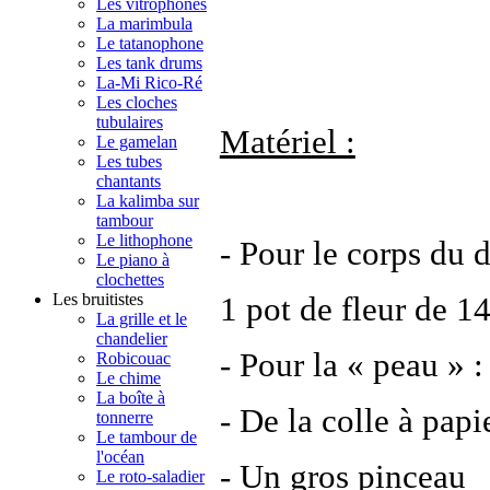
Les vitrophones
La marimbula
Le tatanophone
Les tank drums
La-Mi Rico-Ré
Les cloches
tubulaires
Matériel :
Le gamelan
Les tubes
chantants
La kalimba sur
tambour
Le lithophone
- Pour le corps du 
Le piano à
clochettes
Les bruitistes
1 pot de fleur de 
La grille et le
chandelier
- Pour la « peau » :
Robicouac
Le chime
La boîte à
- De la colle à papi
tonnerre
Le tambour de
l'océan
- Un gros pinceau
Le roto-saladier