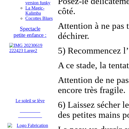
Posez-le délicatemen
version funky
La Magic-
côté.
Kalimba
Cocottes Blues
Attention à ne pas t
Spectacle
déchirer.
petite enfance :
5) Recommencez l’o
A ce stade, la tenta
Attention de ne pas
encore très fragile.
Le soleil se lève
6) Laissez sécher l
Fabrication
des petites mains 
d'instruments