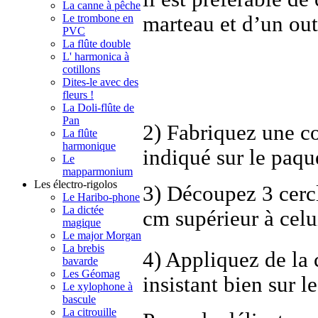
La canne à pêche
marteau et d’un out
Le trombone en
PVC
La flûte double
L' harmonica à
cotillons
Dites-le avec des
fleurs !
La Doli-flûte de
Pan
2) Fabriquez une co
La flûte
harmonique
indiqué sur le paqu
Le
mapparmonium
Les électro-rigolos
3) Découpez 3 cercl
Le Haribo-phone
La dictée
cm supérieur à celui
magique
Le major Morgan
La brebis
4) Appliquez de la c
bavarde
Les Géomag
insistant bien sur l
Le xylophone à
bascule
La citrouille