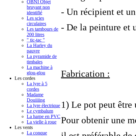
OBNI Objet
bruyant non
- Un récipient et un
identifié
Les scies
circulaires
- De la peinture et 
Les tambours de
200 litres
" tic-tac "
La Harley du
pauvre
La pyramide de
timbales
La machine à
Fabrication :
glou-glou
Les cordes
La lyre à 5
cordes
Madame
Douiiiing
1) Le pot peut être u
La lyre électrique
Le cymbalum
La harpe en PVC
Pour obtenir une m
La vielle à roue
Les vents
La conque
il est préférable de