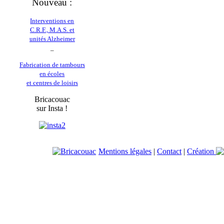
Nouveau :
Interventions en
C.R.F., M.A.S. et
unités Alzheimer
_
Fabrication de tambours
en écoles
et centres de loisirs
Bricacouac
sur Insta !
Mentions légales
|
Contact
|
Création