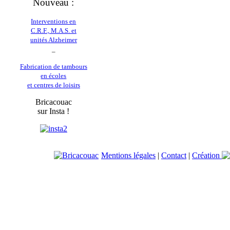
Nouveau :
Interventions en
C.R.F., M.A.S. et
unités Alzheimer
_
Fabrication de tambours
en écoles
et centres de loisirs
Bricacouac
sur Insta !
Mentions légales
|
Contact
|
Création