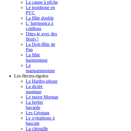
La canne à pêche
Le trombone en
PVC
La flûte double
L' harmonica à
cotillons
Dites-le avec des
fleurs !
La Doli-flûte de
Pan
La flûte
harmonique
Le
mapparmonium
Les électro-rigolos
Le Haribo-phone
La dictée
magique
Le major Morgan
La brebis
bavarde
Les Géomag
Le xylophone à
bascule
La citrouille