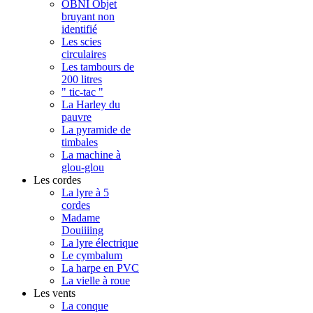
OBNI Objet
bruyant non
identifié
Les scies
circulaires
Les tambours de
200 litres
" tic-tac "
La Harley du
pauvre
La pyramide de
timbales
La machine à
glou-glou
Les cordes
La lyre à 5
cordes
Madame
Douiiiing
La lyre électrique
Le cymbalum
La harpe en PVC
La vielle à roue
Les vents
La conque