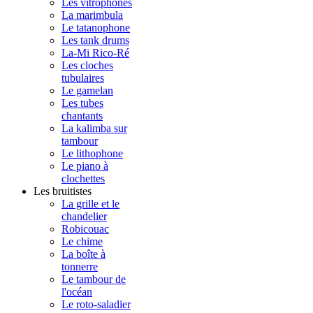
Les vitrophones
La marimbula
Le tatanophone
Les tank drums
La-Mi Rico-Ré
Les cloches
tubulaires
Le gamelan
Les tubes
chantants
La kalimba sur
tambour
Le lithophone
Le piano à
clochettes
Les bruitistes
La grille et le
chandelier
Robicouac
Le chime
La boîte à
tonnerre
Le tambour de
l'océan
Le roto-saladier