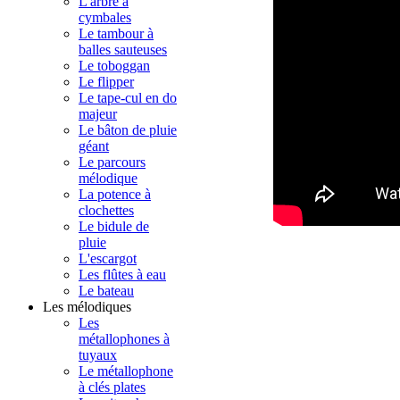
L'arbre à
cymbales
Le tambour à
balles sauteuses
Le toboggan
Le flipper
Le tape-cul en do
majeur
Le bâton de pluie
géant
Le parcours
mélodique
La potence à
clochettes
Le bidule de
pluie
L'escargot
Les flûtes à eau
Le bateau
Les mélodiques
Les
métallophones à
tuyaux
Le métallophone
à clés plates