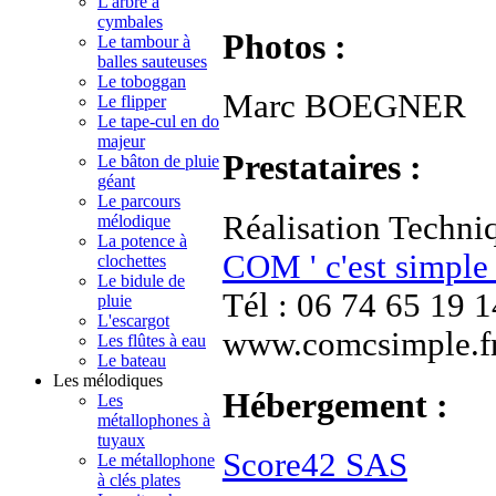
L'arbre à
cymbales
Photos :
Le tambour à
balles sauteuses
Le toboggan
Marc BOEGNER
Le flipper
Le tape-cul en do
majeur
Prestataires :
Le bâton de pluie
géant
Le parcours
Réalisation Techniq
mélodique
La potence à
COM ' c'est simple 
clochettes
Le bidule de
Tél : 06 74 65 19 1
pluie
L'escargot
www.comcsimple.f
Les flûtes à eau
Le bateau
Les mélodiques
Hébergement :
Les
métallophones à
tuyaux
Score42 SAS
Le métallophone
à clés plates