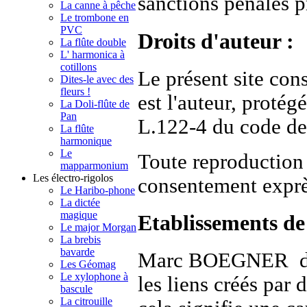
sanctions pénales pr
La canne à pêche
Le trombone en
PVC
Droits d'auteur :
La flûte double
L' harmonica à
cotillons
Le présent site co
Dites-le avec des
fleurs !
est l'auteur, protég
La Doli-flûte de
Pan
L.122-4 du code de l
La flûte
harmonique
Le
Toute reproduction 
mapparmonium
Les électro-rigolos
consentement exprès
Le Haribo-phone
La dictée
magique
Etablissements de 
Le major Morgan
La brebis
bavarde
Marc BOEGNER décl
Les Géomag
Le xylophone à
les liens créés par 
bascule
La citrouille