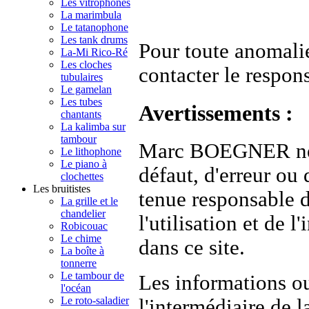
Les vitrophones
La marimbula
Le tatanophone
Les tank drums
Pour toute anomalie
La-Mi Rico-Ré
Les cloches
contacter le respons
tubulaires
Le gamelan
Les tubes
Avertissements :
chantants
La kalimba sur
tambour
Marc BOEGNER ne ga
Le lithophone
Le piano à
défaut, d'erreur ou 
clochettes
Les bruitistes
tenue responsable 
La grille et le
chandelier
l'utilisation et de 
Robicouac
Le chime
dans ce site.
La boîte à
tonnerre
Le tambour de
Les informations o
l'océan
Le roto-saladier
l'intermédiaire de 