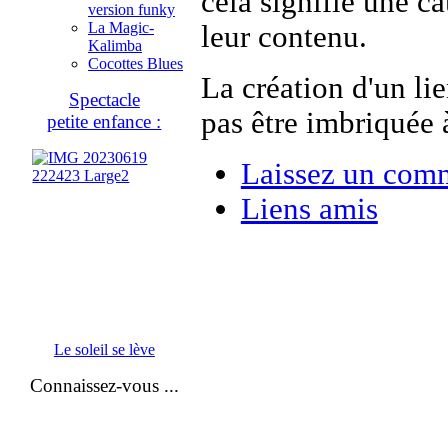
cela signifie une c
version funky
La Magic-
leur contenu.
Kalimba
Cocottes Blues
La création d'un lie
Spectacle
pas être imbriquée à
petite enfance :
Laissez un comm
Liens amis
Le soleil se lève
Connaissez-vous ...