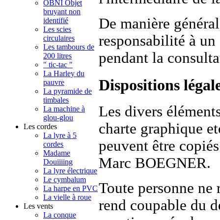
OBNI Objet
bruyant non
De manière généra
identifié
Les scies
responsabilité à u
circulaires
Les tambours de
pendant la consulta
200 litres
" tic-tac "
La Harley du
Dispositions légale
pauvre
La pyramide de
timbales
Les divers éléments
La machine à
glou-glou
charte graphique etc
Les cordes
La lyre à 5
peuvent être copiés
cordes
Madame
Marc BOEGNER.
Douiiiing
La lyre électrique
Le cymbalum
Toute personne ne r
La harpe en PVC
La vielle à roue
rend coupable du dé
Les vents
La conque