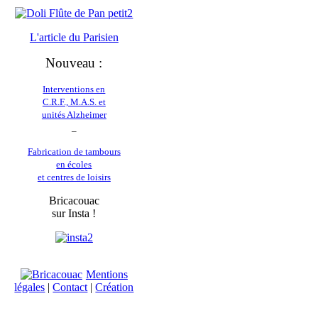
L'article du
Parisien
Nouveau :
Interventions en
C.R.F., M.A.S. et
unités Alzheimer
_
Fabrication de tambours
en écoles
et centres de loisirs
Bricacouac
sur Insta !
Mentions
légales
|
Contact
|
Création