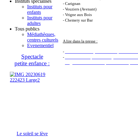
Instituts spécialisés
- Carignan
Instituts pour
- Vouziers (Avenant)
enfants
- Vrigne aux Bois
Instituts pour
- Chemery sur Bar
adultes
Tous publics
Médiathèques,
centres culturels
A lire dans la presse :
Evenementiel
-
Pouru-Saint-Rémy : De la musique avec Ma
Spectacle
-
A l'école de l'Esplanade : Objets inanimés 
petite enfance :
-
Vrigne-aux-bois : C'est quoi un Tatanophon
Le soleil se lève