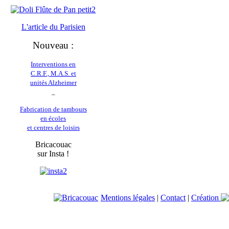
L'article du
Parisien
Nouveau :
Interventions en
C.R.F., M.A.S. et
unités Alzheimer
_
Fabrication de tambours
en écoles
et centres de loisirs
Bricacouac
sur Insta !
Mentions légales
|
Contact
|
Création