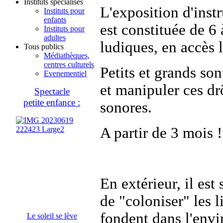
Instituts spécialisés
L'exposition d'inst
Instituts pour
enfants
est constituée de 6 
Instituts pour
adultes
ludiques, en accès l
Tous publics
Médiathèques,
centres culturels
Petits et grands son
Evenementiel
et manipuler ces d
Spectacle
petite enfance :
sonores.
A partir de 3 mois !
En extérieur, il est
de "coloniser" les 
fondent dans l'env
Le soleil se lève