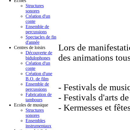
Ecoles
Structures
sonores
Création d'un
conte
Ensemble de
percussions
Spectacles de fin
d'année
Lors de manifestat
Centres de loisirs
Découverte de
des animations tous
bidulophones
Création d'un
conte
Création d'une
B.O. de film
Ensemble de
- Festivals de musi
percussions
Fabrication de
- Festivals d'arts de
tambours
Ecoles de musique
- Kermesses et fêt
Structures
sonores
Ensembles
instrumentaux