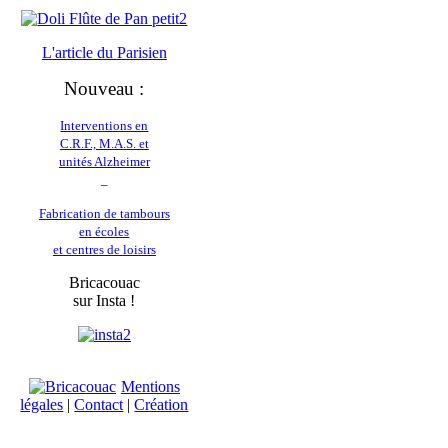
L'article du
Parisien
Nouveau :
Interventions en
C.R.F., M.A.S. et
unités Alzheimer
_
Fabrication de tambours
en écoles
et centres de loisirs
Bricacouac
sur Insta !
Mentions
légales
|
Contact
|
Création