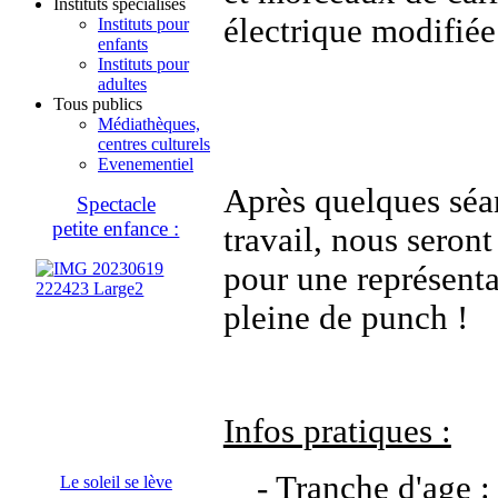
Instituts spécialisés
électrique modifiée 
Instituts pour
enfants
Instituts pour
adultes
Tous publics
Médiathèques,
centres culturels
Evenementiel
Après quelques séa
Spectacle
petite enfance :
travail, nous seront
pour une représenta
pleine de punch !
Infos pratiques :
- Tranche d'age :
Le soleil se lève