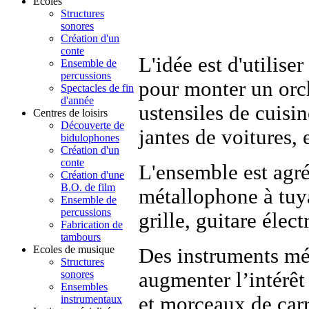
Ecoles
Structures
sonores
Création d'un
conte
L'idée est d'utilise
Ensemble de
percussions
pour monter un orch
Spectacles de fin
d'année
ustensiles de cuisin
Centres de loisirs
Découverte de
jantes de voitures, 
bidulophones
Création d'un
conte
L'ensemble est agré
Création d'une
B.O. de film
métallophone à tuya
Ensemble de
percussions
grille, guitare élect
Fabrication de
tambours
Ecoles de musique
Des instruments mé
Structures
augmenter l’intérêt
sonores
Ensembles
et morceaux de carr
instrumentaux